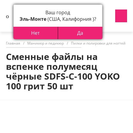
Ваш город
Эль-Монте
(США, Калифорния )?
Нет
Да
Главная
/
Маникюр и педикюр
/
Пилки и полировки для ногтей
/
Сменные файлы на
вспенке полумесяц
чёрные SDFS-C-100 YOKO
100 грит 50 шт