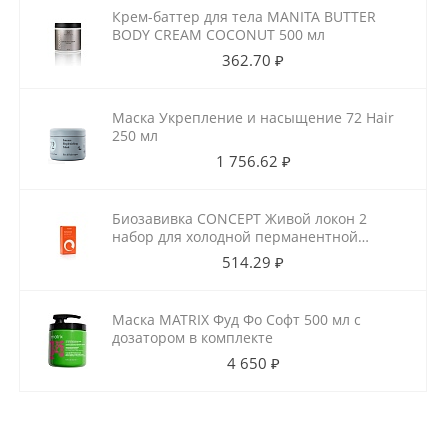
Крем-баттер для тела MANITA BUTTER
BODY CREAM COCONUT 500 мл
362.70 ₽
Маска Укрепление и насыщение 72 Hair
250 мл
1 756.62 ₽
Биозавивка CONCEPT Живой локон 2
набор для холодной перманентной
завивки для ослабленных волос
514.29 ₽
100мл+100мл
Маска MATRIX Фуд Фо Софт 500 мл с
дозатором в комплекте
4 650 ₽