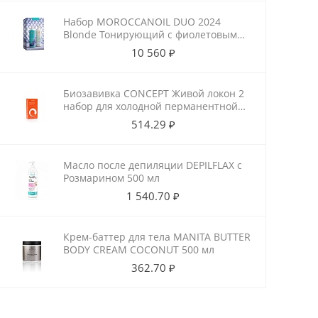
Набор MOROCCANOIL DUO 2024
Blonde Тонирующий с фиолетовым
пигментом
10 560 ₽
Биозавивка CONCEPT Живой локон 2
набор для холодной перманентной
завивки для ослабленных волос
514.29 ₽
100мл+100мл
Масло после депиляции DEPILFLAX с
Розмарином 500 мл
1 540.70 ₽
Крем-баттер для тела MANITA BUTTER
BODY CREAM COCONUT 500 мл
362.70 ₽