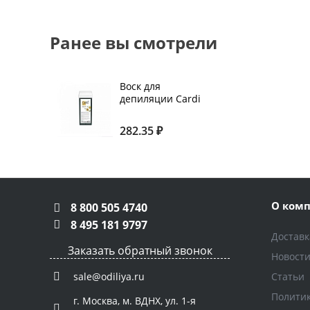
Ранее вы смотрели
Воск для
депиляции Cardi
аромат:
"Полевая
282.35 ₽
ромашка" 100 мл
О ком
8 800 505 4740
8 495 181 9797
Доставк
Заказать обратный звонок
Новост
Статьи
sale@odiliya.ru
Полити
г. Москва, м. ВДНХ, ул. 1-я