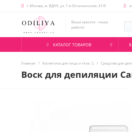
г. Москва, м. ВДНХ, ул. 1-я Останкинская, 41/9
s
Ваша красота - наша
работа!
КАТАЛОГ ТОВАРОВ
Б
Главная
/
Косметика для лица и тела
/
Средства для де
Воск для депиляции Ca