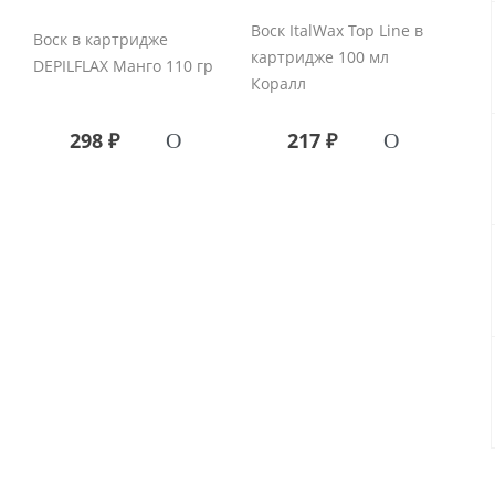
Воск ItalWax Top Line в
Воск в картридже
картридже 100 мл
DEPILFLAX Манго 110 гр
Коралл
298 ₽
217 ₽