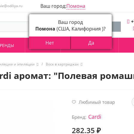
Ваш город:
Помона
ale@odiliya.ru
+
Ваш город
Помона
(США, Калифорния )?
Нет
Да
РЕНДЫ
АКЦИИ
О КОМПАНИИ
пиляции и эпиляции
/
Воск в картриджах
rdi аромат: "Полевая ромаш
Любимый товар
Cardi
Бренд:
282.35 ₽