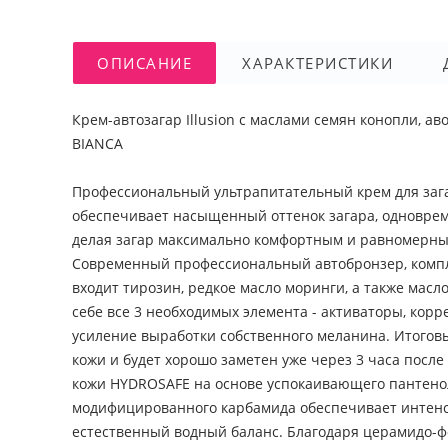
ОПИСАНИЕ
ХАРАКТЕРИСТИКИ
Крем-автозагар Illusion с маслами семян конопли, ав
BIANCA
Профессиональный ультрапитательный крем для загар
обеспечивает насыщенный оттенок загара, одновреме
делая загар максимально комфортным и равномерным.
Современный профессиональный автобронзер, компл
входит тирозин, редкое масло моринги, а также масло
себе все 3 необходимых элемента - активаторы, корр
усиление выработки собственного меланина. Итоговы
кожи и будет хорошо заметен уже через 3 часа посл
кожи HYDROSAFE на основе успокаивающего пантенол
модифицированного карбамида обеспечивает интенси
естественный водный баланс. Благодаря церамидо-ф