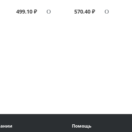
499.10 ₽
570.40 ₽
пании
Помощь