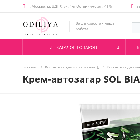
г. Москва, м. ВДНХ, ул. 1-я Останкинская, 41/9
s
Ваша красота - наша
работа!
КАТАЛОГ ТОВАРОВ
Б
Главная
/
Косметика для лица и тела
/
Косметика для за
Крем-автозагар SOL BIAN