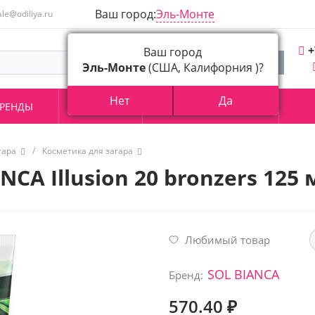
Ваш город:
Эль-Монте
ale@odiliya.ru
+
Ваш город
Эль-Монте
(США, Калифорния )?
Нет
Да
РЕНДЫ
АКЦИИ
О КОМПАНИИ
гара
/
Косметика для загара
CA Illusion 20 bronzers 125 
Любимый товар
SOL BIANCA
Бренд:
570.40 ₽