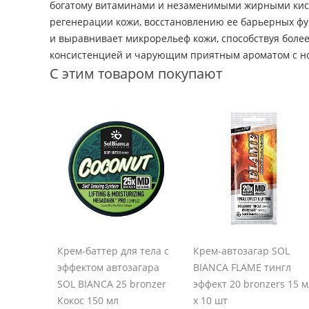
богатому витаминами и незаменимыми жирными кисло
регенерации кожи, восстановлению ее барьерных фу
и выравнивает микрорельеф кожи, способствуя более
консистенцией и чарующим приятным ароматом с но
С этим товаром покупают
Крем-баттер для тела с
Крем-автозагар SOL
эффектом автозагара
BIANCA FLAME тингл
SOL BIANCA 25 bronzer
эффект 20 bronzers 15 
Кокос 150 мл
х 10 шт