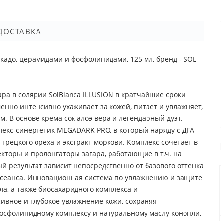
ДОСТАВКА
окадо, церамидами и фосфолипидами, 125 мл, бренд - SOL
а в солярии SolBianca ILLUSION в кратчайшие сроки
нно интенсивно ухаживает за кожей, питает и увлажняет,
 В основе крема сок алоэ вера и легендарный дуэт.
екс-синергетик MEGADARK PRO, в который наряду с ДГА
 грецкого ореха и экстракт моркови. Комплекс сочетает в
екторы и пролонгаторы загара, работающие в т.ч. на
й результат зависит непосредственно от базового оттенка
е сеанса. Инновационная система по увлажнению и защите
а, а также биосахаридного комплекса и
вное и глубокое увлажнение кожи, сохраняя
осфолипидному комплексу и натуральному маслу конопли,