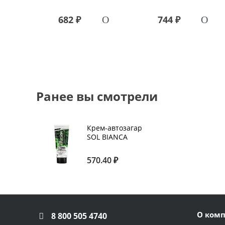
682 ₽
744 ₽
Ранее вы смотрели
Крем-автозагар
SOL BIANCA
Illusion 20
bronzers 125 мл
570.40 ₽
О ком
8 800 505 4740