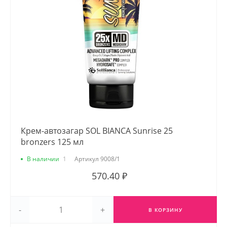
Крем-автозагар SOL BIANCA Sunrise 25
bronzers 125 мл
В наличии
1
Артикул
9008/1
570.40 ₽
-
+
В КОРЗИНУ