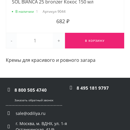
SOL BIANCA 25 bronzer Кокос 150 мл
В наличии
1
Артикул
9044
682 ₽
-
+
В КОРЗИНУ
Кремы для красивого и ровного загара
8 495 181 9797
8 800 505 4740
Заказать обратный звонок
sale@odiliya.ru
г. Москва, м. ВДНХ, ул. 1-я
Останкинская, 41/9