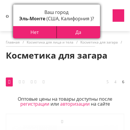
Ваш город
Эль-Монте
(США, Калифорния )?
Нет
Да
Главная
/
Косметика для лица и тела
/
Косметика для загара
/
Ко
Косметика для загара
Оптовые цены на товары доступны после
регистрации
или
авторизации
на сайте