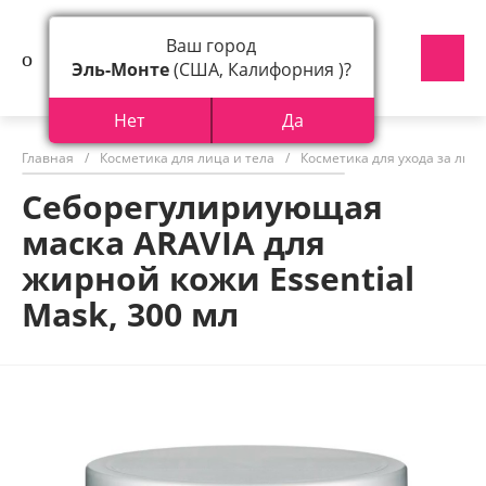
Ваш город
Эль-Монте
(США, Калифорния )?
Нет
Да
Главная
/
Косметика для лица и тела
/
Косметика для ухода за лиц
Себорегулириующая
маска ARAVIA для
жирной кожи Essential
Mask, 300 мл