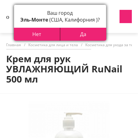
Ваш город
Эль-Монте
(США, Калифорния )?
Нет
Да
Главная
/
Косметика для лица и тела
/
Косметика для ухода за тел
Крем для рук
УВЛАЖНЯЮЩИЙ RuNail
500 мл