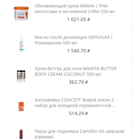
Обновляющий крем ARAVIA с РНА-
кислотами и мочевиной (10%) 550 мл
1 021.05 ₽
Масло после депиляции DEPILFLAX с
Розмарином 500 мл
1 540.70 ₽
Крем-баттер для тела MANITA BUTTER
BODY CREAM COCONUT 500 мл
362.70 ₽
Биозавивка CONCEPT Живой локон 2
набор для холодной перманентной
завивки для ослабленных волос
514.29 ₽
100мл+100мл
Тёрка для педикюра Camillen 60 широкая
(прямая)