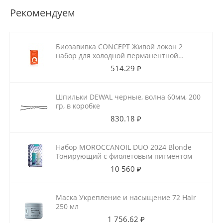
Рекомендуем
Биозавивка CONCEPT Живой локон 2
набор для холодной перманентной
завивки для ослабленных волос
514.29 ₽
100мл+100мл
Шпильки DEWAL черные, волна 60мм, 200
гр, в коробке
830.18 ₽
Набор MOROCCANOIL DUO 2024 Blonde
Тонирующий с фиолетовым пигментом
10 560 ₽
Маска Укрепление и насыщение 72 Hair
250 мл
1 756.62 ₽