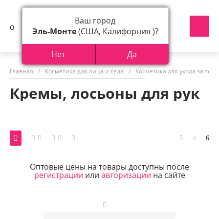
Ваш город
Эль-Монте
(США, Калифорния )?
Нет
Да
Главная
/
Косметика для лица и тела
/
Косметика для ухода за тел
Кремы, лосьоны для рук
Оптовые цены на товары доступны после
регистрации
или
авторизации
на сайте