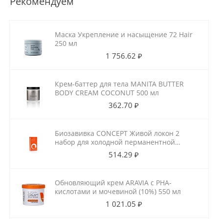
Рекомендуем
Маска Укрепление и насыщение 72 Hair
250 мл
1 756.62 ₽
Крем-баттер для тела MANITA BUTTER
BODY CREAM COCONUT 500 мл
362.70 ₽
Биозавивка CONCEPT Живой локон 2
набор для холодной перманентной
завивки для ослабленных волос
514.29 ₽
100мл+100мл
Обновляющий крем ARAVIA с РНА-
кислотами и мочевиной (10%) 550 мл
1 021.05 ₽