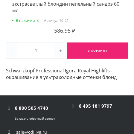
экстрасветлый блондин пепельный сандрэ 60
мл
В наличии
6
Артикул
10-21
586.95 ₽
-
+
В КОРЗИНУ
Schwarzkopf Professional Igora Royal Highlifts -
окрашивание в ультрахолодные оттенки блонд
8 495 181 9797
8 800 505 4740
Заказать обратный звонок
sale@odiliya.ru