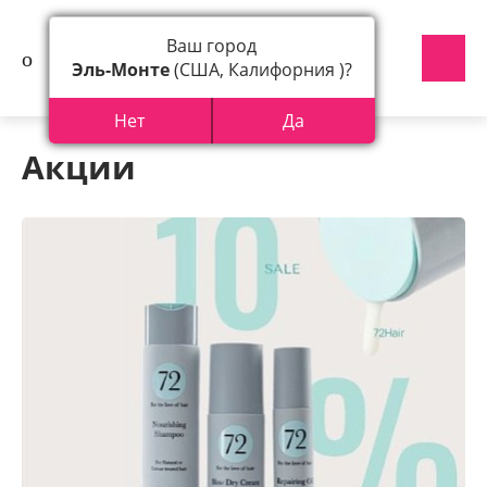
Ваш город
Эль-Монте
(США, Калифорния )?
Нет
Да
Акции