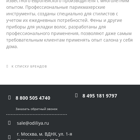
известного европейского производителя с многолетним
опытом. Профессиональные парикмахерские
инструменты, созданы специально для стилистов с
учетом их ежедневных потребностей. Фены и другие
приборы для укладки волос, разработаны для
профессионального применения, позволяют даже самым
требовательным клиентам применять опыт салона у себя
дома.
К СПИСКУ БРЕНДОВ
8 495 181 9797
8 800 505 4740
Заказать обратный звонок
sale@odiliya.ru
г. Москва, м. ВДНХ, ул. 1-я