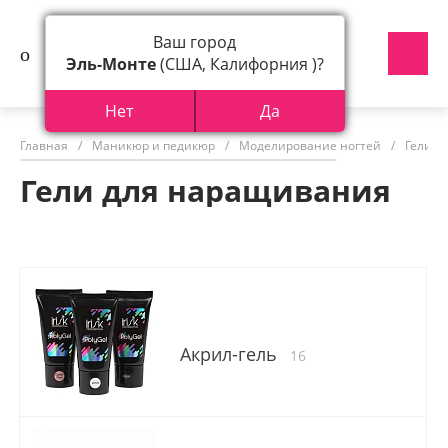
Ваш город
Эль-Монте
(США, Калифорния )?
Нет
Да
Главная
/
Маникюр и педикюр
/
Моделирование ногтей
/
Гели д
Гели для наращивания
Акрил-гель
16