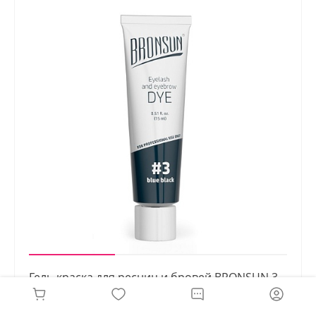
Гель-краска для ресниц и бровей BRONSUN 3
Иссиня-чёрный 15 мл