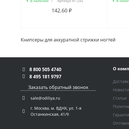
В наличии
5
Артикул
AT-292
В нали
142.60 ₽
Книпсеры для аккуратной стрижки ногтей
О ком
8 800 505 4740
8 495 181 9797
Доставк
Заказать обратный звонок
Новост
Статьи
sale@odiliya.ru
Полити
г. Москва, м. ВДНХ, ул. 1-я
Останкинская, 41/9
Гарант
Оптови