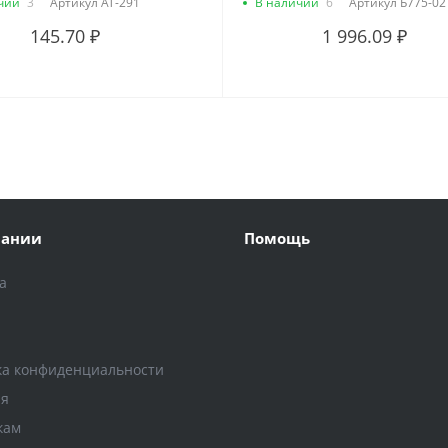
чии
3
Артикул
AT-291
В наличии
6
Артикул
Б775-02
145.70 ₽
1 996.09 ₽
пании
Помощь
а
и
ка конфиденциальности
ия
кам