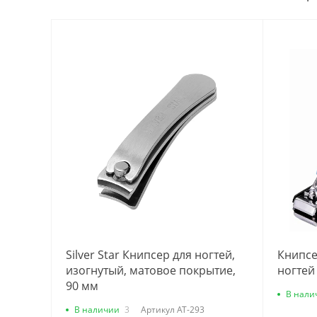
Silver Star Книпсер для ногтей,
Книпсе
изогнутый, матовое покрытие,
ногтей
90 мм
В нали
В наличии
3
Артикул
AT-293