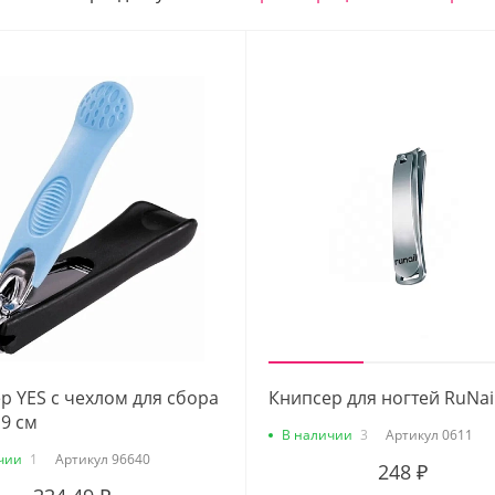
р YES с чехлом для сбора
Книпсер для ногтей RuNai
 9 см
В наличии
3
Артикул
0611
чии
1
Артикул
96640
248 ₽