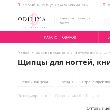
г. Москва, м. ВДНХ, ул. 1-я Останкинская, 41/9
s
Ваша красота - наша
работа!
КАТАЛОГ ТОВАРОВ
Б
Главная
/
Маникюр и педикюр
/
Инструменты
/
Щип
Щипцы для ногтей, кн
Розничная цена
Бренд
Страна-произв
По популярности
По названию
По цене
Оптовые це