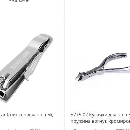
334.49 ₽
Star Книпсер для ногтей,
Б775-02 Кусачки для ногте
пружина,вогнут.,хромиров