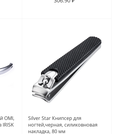
306.90 ₽
й OMI,
Silver Star Книпсер для
 IRISK
ногтей,черная, силиковновая
накладка, 80 мм