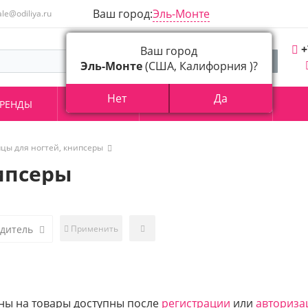
Ваш город:
Эль-Монте
ale@odiliya.ru
+
Ваш город
Эль-Монте
(США, Калифорния )?
Нет
Да
РЕНДЫ
АКЦИИ
О КОМПАНИИ
цы для ногтей, книпсеры
ипсеры
одитель
Применить
ны на товары доступны после
регистрации
или
авториза