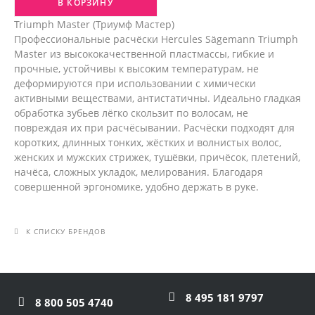
В КОРЗИНУ
Triumph Master (Триумф Мастер)
Профессиональные расчёски Hercules Sägemann Triumph
Master из высококачественной пластмассы, гибкие и
прочные, устойчивы к высоким температурам, не
деформируются при использовании с химически
активными веществами, антистатичны. Идеально гладкая
обработка зубьев лёгко скользит по волосам, не
повреждая их при расчёсывании. Расчёски подходят для
коротких, длинных тонких, жёстких и волнистых волос,
женских и мужских стрижек, тушёвки, причёсок, плетений,
начёса, сложных укладок, мелирования. Благодаря
совершенной эргономике, удобно держать в руке.
К СПИСКУ БРЕНДОВ
8 495 181 9797
8 800 505 4740