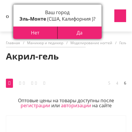
Ваш город
Эль-Монте
(США, Калифорния )?
Нет
Да
Главная
/
Маникюр и педикюр
/
Моделирование ногтей
/
Гели д
Акрил-гель
Оптовые цены на товары доступны после
регистрации
или
авторизации
на сайте