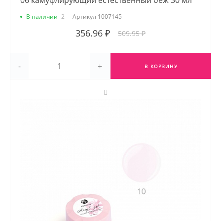
06 камуфлирующий естественный беж 30 мл
В наличии
2
Артикул
1007145
356.96 ₽
509.95 ₽
-
+
В КОРЗИНУ