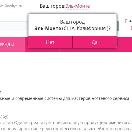
Ваш город:
Эль-Монте
ale@odiliya.ru
+
Ваш город
Эль-Монте
(США, Калифорния )?
Нет
Да
РЕНДЫ
АКЦИИ
О КОМПАНИИ
А
жные и современные системы для мастеров ногтевого сервиса
лоу)
агазин Одилия реализует оригинальную продукцию именитого а
тся популярностью среди профессиональных нейл-мастеров во 