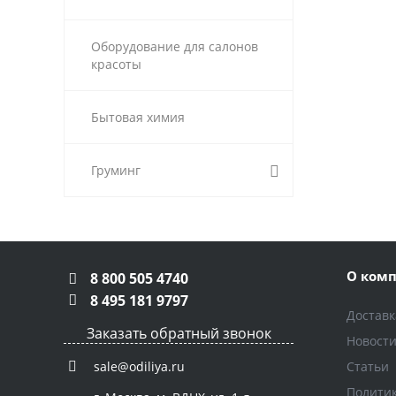
Оборудование для салонов
красоты
Бытовая химия
Груминг
О ком
8 800 505 4740
8 495 181 9797
Доставк
Заказать обратный звонок
Новост
Статьи
sale@odiliya.ru
Полити