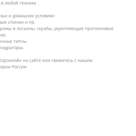
в любой технике.
ных и домашних условиях:
вые спонжи и пр.
, кремы и лосьоны, скрабы, укрепляющие протеиновые
ки).
очные типсы.
егидраторы.
орзиной» на сайте или свяжитесь с нашим
ории России.