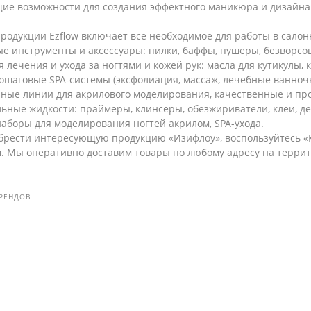
ие возможности для создания эффектного маникюра и дизайна 
родукции Ezflow включает все необходимое для работы в салон
 инструменты и аксессуары: пилки, баффы, пушеры, безворсо
я лечения и ухода за ногтями и кожей рук: масла для кутикулы
ошаговые SPA-системы (эксфолиация, массаж, лечебные ванноч
ные линии для акрилового моделирования, качественные и пр
ьные жидкости: праймеры, клинсеры, обезжириватели, клеи, д
аборы для моделирования ногтей акрилом, SPA-ухода.
брести интересующую продукцию «Изифлоу», воспользуйтесь «К
 Мы оперативно доставим товары по любому адресу на террит
БРЕНДОВ