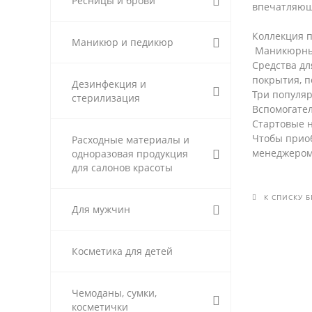
Ресницы и брови
впечатляющ
Коллекция п
Маникюр и педикюр
Маникюрные
Средства дл
покрытия, п
Дезинфекция и
Три популяр
стерилизация
Вспомогател
Стартовые н
Чтобы прио
Расходные материалы и
менеджером.
одноразовая продукция
для салонов красоты
К СПИСКУ 
Для мужчин
Косметика для детей
Чемоданы, сумки,
косметички