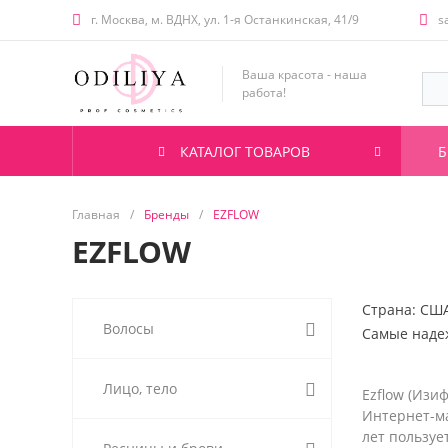
г. Москва, м. ВДНХ, ул. 1-я Останкинская, 41/9
s
Ваша красота - наша
работа!
КАТАЛОГ ТОВАРОВ
Б
Главная
/
Бренды
/
EZFLOW
EZFLOW
Страна: СШ
Волосы
Самые наде
Лицо, тело
Ezflow (Изиф
Интернет-м
лет пользуе