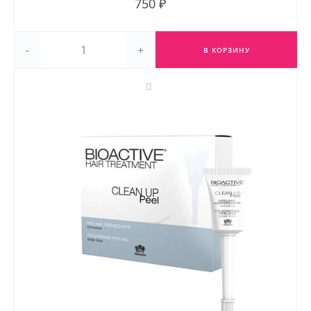
750 ₽
-
+
В КОРЗИНУ