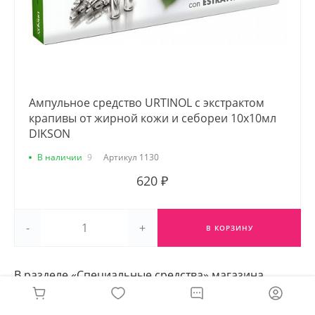
Ампульное средство URTINOL с экстрактом
крапивы от жирной кожи и себореи 10х10мл
DIKSON
В наличии
9
Артикул
1130
620 ₽
-
+
В КОРЗИНУ
В разделе «Специальные средства» магазина
Odiliya собраны узкопрофильные продукты,
которые решают нетипичные задачи ухода и