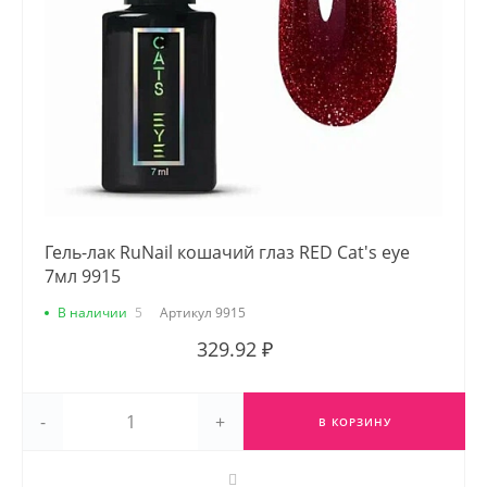
Гель-лак RuNail кошачий глаз RED Cat's eye
7мл 9915
В наличии
5
Артикул
9915
329.92 ₽
-
+
В КОРЗИНУ