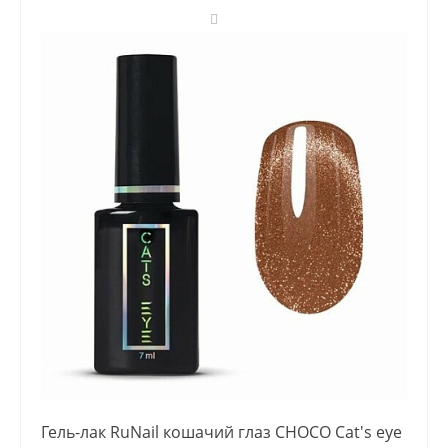
Гель-лак RuNail кошачий глаз CHOCO Cat's eye