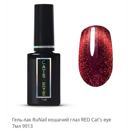
Гель-лак RuNail кошачий глаз RED Cat's eye
7мл 9913