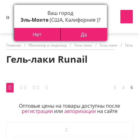
Ваш город
Эль-Монте
(США, Калифорния )?
Нет
Да
Главная
/
Маникюр и педикюр
/
Гель-лаки
/
Гель-лаки
/
Гель-ла
Гель-лаки Runail
Оптовые цены на товары доступны после
регистрации
или
авторизации
на сайте