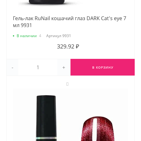
Гель-лак RuNail кошачий глаз DARK Cat's eye 7
мл 9931
В наличии
4
Артикул
9931
329.92 ₽
-
+
В КОРЗИНУ