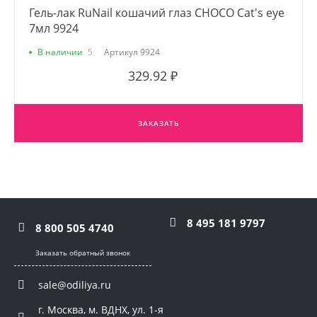
Гель-лак RuNail кошачий глаз CHOCO Cat's eye
7мл 9924
В наличии
5
Артикул
9924
329.92 ₽
ЗАКАЗАТЬ
8 495 181 9797
8 800 505 4740
Заказать обратный звонок
sale@odiliya.ru
г. Москва, м. ВДНХ, ул. 1-я