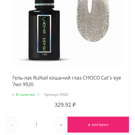
Гель-лак RuNail кошачий глаз CHOCO Cat's eye
7мл 9920
В наличии
4
Артикул
9920
329.92 ₽
-
+
В КОРЗИНУ