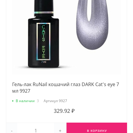
Гель-лак RuNail кошачий глаз DARK Cat's eye 7
мл 9927
В наличии
3
Артикул
9927
329.92 ₽
-
+
В КОРЗИНУ