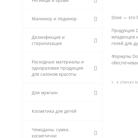
Ресницы и брови
Dove — это 
Маникюр и педикюр
Продукция D
младенцев и
Дезинфекция и
гелей для д
стерилизация
Формулы Dov
Расходные материалы и
обеспечива
одноразовая продукция
для салонов красоты
К СПИСКУ 
Для мужчин
Косметика для детей
Чемоданы, сумки,
косметички