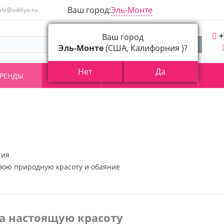
Ваш город:
Эль-Монте
ale@odiliya.ru
+
Ваш город
Эль-Монте
(США, Калифорния )?
Нет
Да
РЕНДЫ
АКЦИИ
О КОМПАНИИ
сия
вою природную красоту и обаяние
за настоящую красоту