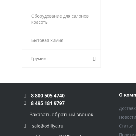
Оборудование для салонов
красоты
Бытовая химия
Груминг
О ком
8 800 505 4740
8 495 181 9797
Доставк
Заказать обратный звонок
Новост
Статьи
sale@odiliya.ru
Полити