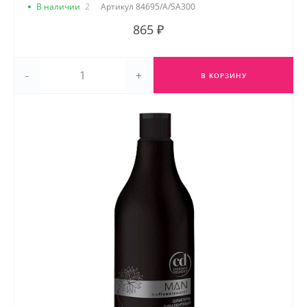
В наличии
2
Артикул
84695/A/SA300
865 ₽
-
+
В КОРЗИНУ