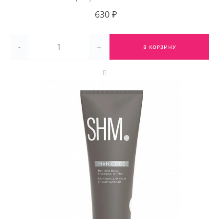
630 ₽
-
+
В КОРЗИНУ