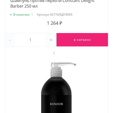
Шампунь против перхоти Constant Delight
Barber 250 мл
В наличии
1
Артикул
42710/КД19693
1 264 ₽
-
+
В КОРЗИНУ