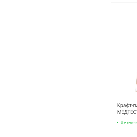
Крафт-п
МЕДТЕСТ
В налич