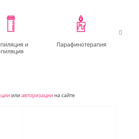
пиляция и
Парафинотерапия
Ко
эпиляция
ации
или
авторизации
на сайте