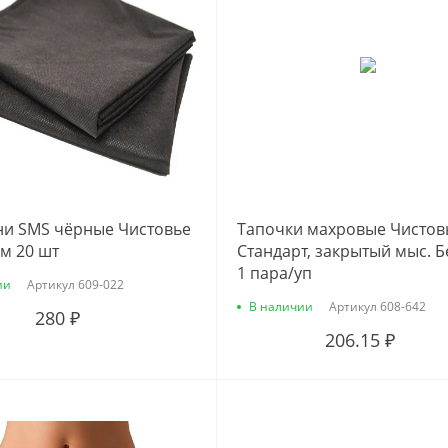
и SMS чёрные Чистовье
Тапочки махровые Чистов
см 20 шт
Стандарт, закрытый мыс. Б
1 пара/уп
ии
Артикул
609-022
В наличии
Артикул
608-642
280 ₽
206.15 ₽