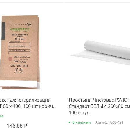
акет для стерилизации
Простыни Чистовье РУЛО
 60 х 100, 100 шт корич.
Стандарт БЕЛЫЙ 200х80 с
100шт/уп
ии
В наличии
Артикул
600-491
146.88 ₽