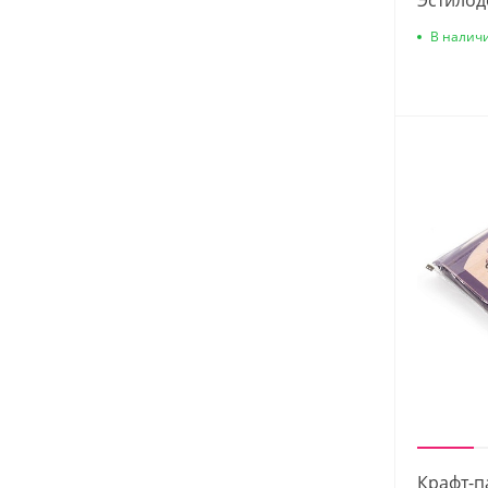
Эстилод
В налич
Крафт-па