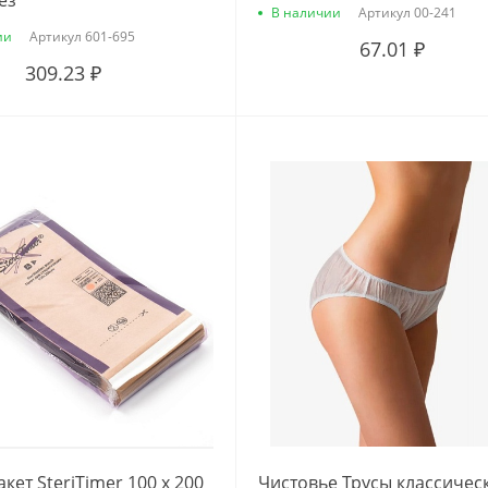
ез
В наличии
Артикул
00-241
ии
Артикул
601-695
67.01 ₽
309.23 ₽
кет SteriTimer 100 х 200
Чистовье Трусы классичес