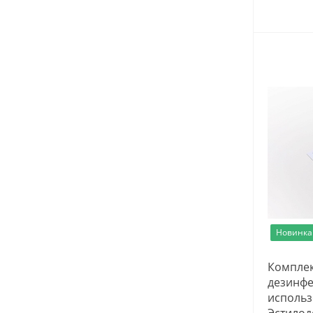
Новинка
Комплек
дезинфе
использ