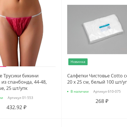
Новинка
е Трусики бикини
Салфетки Чистовье Cotto с
 из спанбонда, 44-48,
20 х 25 см, белый 100 шт/у
е, 25 шт/упк
В наличии
Артикул
610-075
ии
Артикул
01-553
268 ₽
432.92 ₽