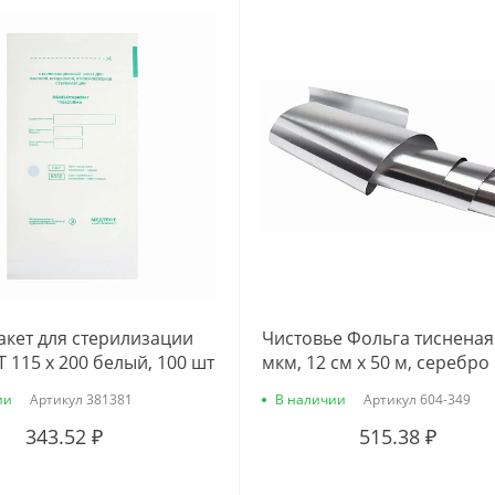
акет для стерилизации
Чистовье Фольга тисненая
 115 х 200 белый, 100 шт
мкм, 12 см х 50 м, серебро
ии
Артикул
381381
В наличии
Артикул
604-349
343.52 ₽
515.38 ₽