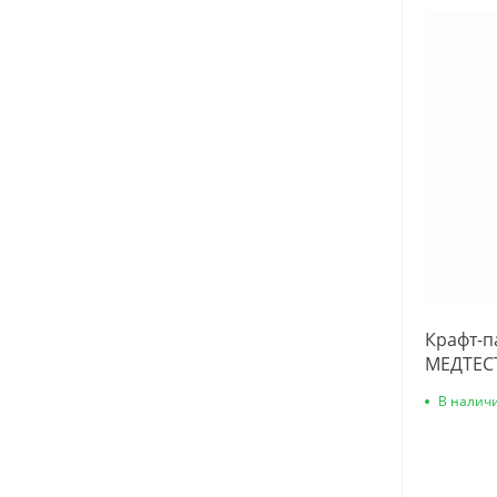
Крафт-п
МЕДТЕСТ
В налич