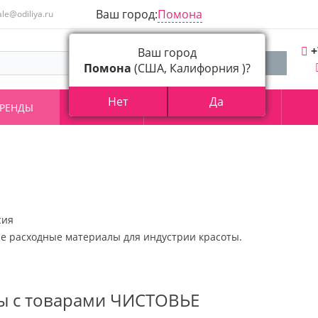
Ваш город:
Помона
ale@odiliya.ru
+
Ваш город
Помона
(США, Калифорния )?
Нет
Да
РЕНДЫ
АКЦИИ
О КОМПАНИИ
сия
е расходные материалы для индустрии красоты.
ы с товарами ЧИСТОВЬЕ