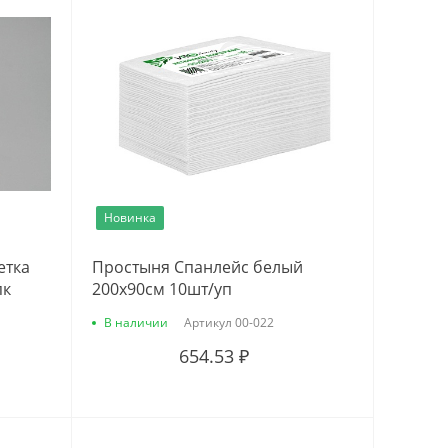
Новинка
етка
Простыня Спанлейс белый
пк
200х90см 10шт/уп
В наличии
Артикул
00-022
654.53 ₽