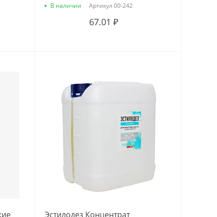
В наличии
Артикул
00-242
67.01 ₽
кие
Эстилодез Концентрат