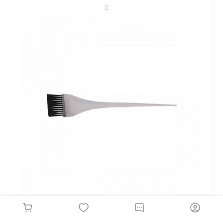
Кисть для окрашивания волос DEWAL T-1152T