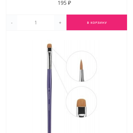
195 ₽
-
+
В КОРЗИНУ