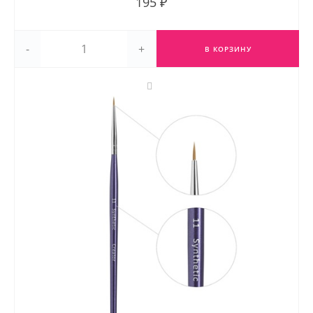
195 ₽
-
+
В КОРЗИНУ