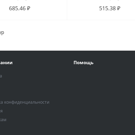
685.46 ₽
515.38 ₽
ур
пании
Помощь
а
и
ка конфиденциальности
ия
кам