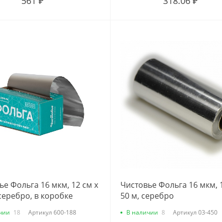
561 ₽
318.06 ₽
ье Фольга 16 мкм, 12 см х
Чистовье Фольга 16 мкм, 1
 серебро, в коробке
50 м, серебро
чии
18
Артикул
600-188
В наличии
8
Артикул
03-450