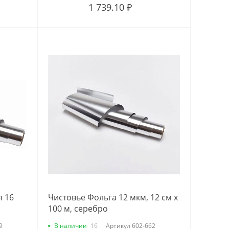
1 739.10 ₽
я 16
Чистовье Фольга 12 мкм, 12 см х
о
100 м, серебро
9
В наличии
16
Артикул
602-662