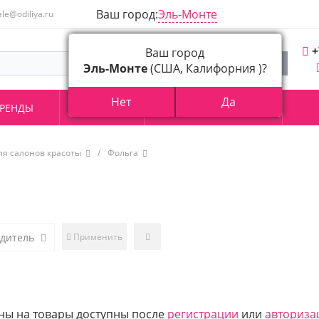
Ваш город:
Эль-Монте
ale@odiliya.ru
+
Ваш город
Эль-Монте
(США, Калифорния )?
Нет
Да
РЕНДЫ
АКЦИИ
О КОМПАНИИ
ля салонов красоты
/
Фольга
одитель
Применить
ны на товары доступны после
регистрации
или
авториза