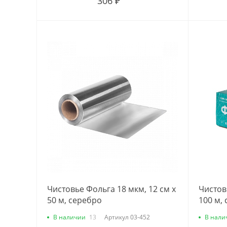
306 ₽
Чистовье Фольга 18 мкм, 12 см х
Чистов
50 м, серебро
100 м,
В наличии
13
Артикул
03-452
В нали