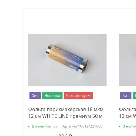
Хит
Новинка
Рекомендуем
Хит
Фольга парикмахерская 18 мкм
Фольга
12 см WHITE LINE премиум 50 м
12 см 
В наличии
22
Артикул
10612/221800
В нали