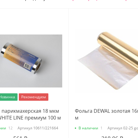
Новинка
Рекомендуем
 парикмахерская 18 мкм
Фольга DEWAL золотая 16
WHITE LINE премиум 100 м
м
чии
12
Артикул
10611/221664
В наличии
1
Артикул
02-25 go