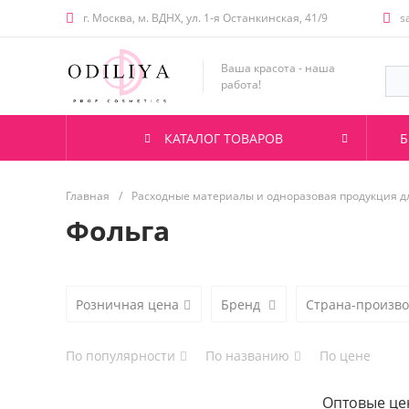
г. Москва, м. ВДНХ, ул. 1-я Останкинская, 41/9
s
Ваша красота - наша
работа!
КАТАЛОГ ТОВАРОВ
Б
Главная
/
Расходные материалы и одноразовая продукция д
Фольга
Розничная цена
Бренд
Страна-произв
По популярности
По названию
По цене
Оптовые це