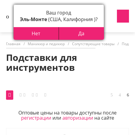
Ваш город
Эль-Монте
(США, Калифорния )?
Нет
Да
Главная
/
Маникюр и педикюр
/
Сопутствующие товары
/
Подста
Подставки для
инструментов
Оптовые цены на товары доступны после
регистрации
или
авторизации
на сайте