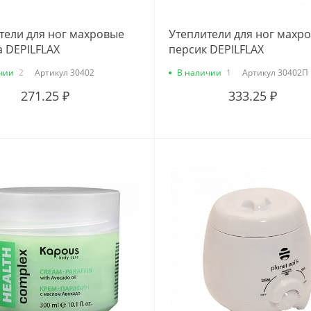
тели для ног махровые
Утеплители для ног махр
 DEPILFLAX
персик DEPILFLAX
чии
2
Артикул
30402
В наличии
1
Артикул
30402П
271.25 ₽
333.25 ₽