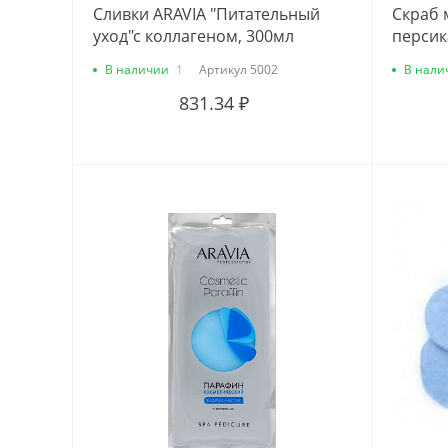
Сливки ARAVIA "Питательный
Скраб 
уход"с коллагеном, 300мл
персик
В наличии
1
Артикул
5002
В нали
831.34 ₽