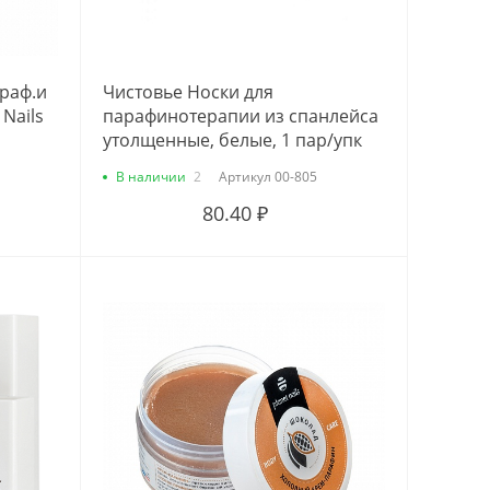
араф.и
Чистовье Носки для
Nails
парафинотерапии из спанлейса
утолщенные, белые, 1 пар/упк
В наличии
2
Артикул
00-805
80.40 ₽