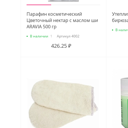
Парафин косметический
Утепли
Цветочный нектар с маслом ши
бирюза
ARAVIA 500 гр
В нали
В наличии
1
Артикул
4002
426.25 ₽