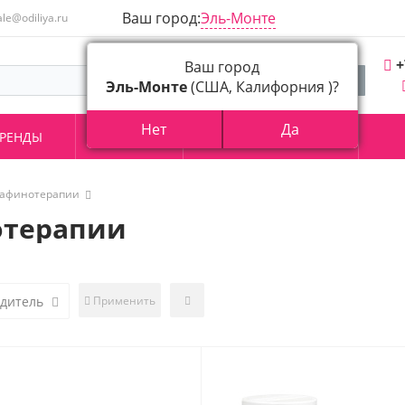
Ваш город:
Эль-Монте
ale@odiliya.ru
+
Ваш город
Эль-Монте
(США, Калифорния )?
Нет
Да
РЕНДЫ
АКЦИИ
О КОМПАНИИ
рафинотерапии
отерапии
одитель
Применить