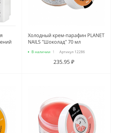
ля
Холодный крем-парафин PLANET
лений
NAILS "Шоколад" 70 мл
В наличии
1
Артикул
12286
235.95 ₽