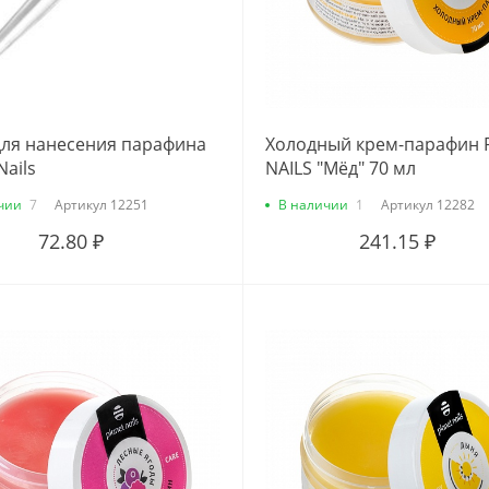
для нанесения парафина
Холодный крем-парафин 
Nails
NAILS "Мёд" 70 мл
чии
7
Артикул
12251
В наличии
1
Артикул
12282
72.80 ₽
241.15 ₽