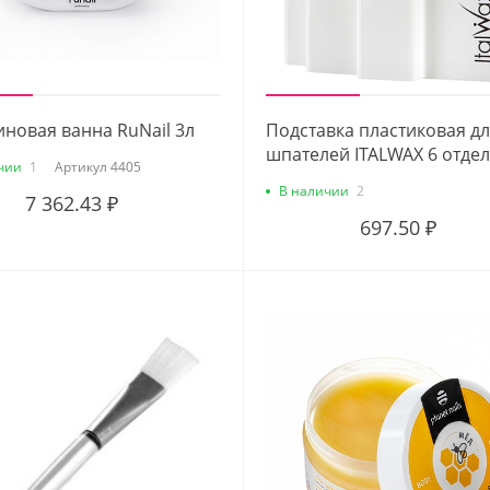
новая ванна RuNail 3л
Подставка пластиковая д
шпателей ITALWAX 6 отде
чии
1
Артикул
4405
В наличии
2
7 362.43 ₽
697.50 ₽