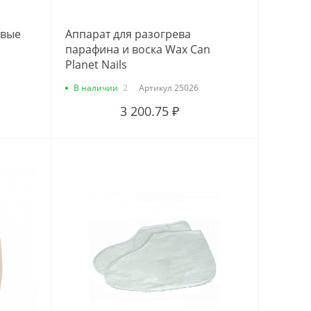
овые
Аппарат для разогрева
парафина и воска Wax Can
Planet Nails
В наличии
2
Артикул
25026
3 200.75 ₽