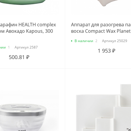
арафин HEALTH complex
Аппарат для разогрева п
ом Авокадо Kapous, 300
воска Compact Wax Planet 
В наличии
2
Артикул
25029
чии
1
Артикул
2587
1 953 ₽
500.81 ₽