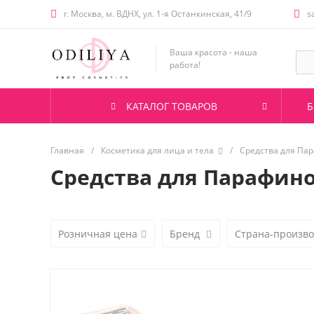
г. Москва, м. ВДНХ, ул. 1-я Останкинская, 41/9
s
Ваша красота - наша
работа!
КАТАЛОГ ТОВАРОВ
Б
Главная
/
Косметика для лица и тела
/
Средства для Па
Средства для Парафин
Розничная цена
Бренд
Страна-произв