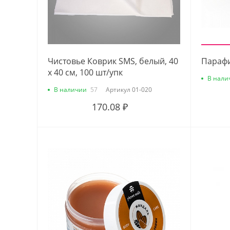
Чистовье Коврик SMS, белый, 40
Парафи
х 40 см, 100 шт/упк
В нали
В наличии
57
Артикул
01-020
170.08 ₽