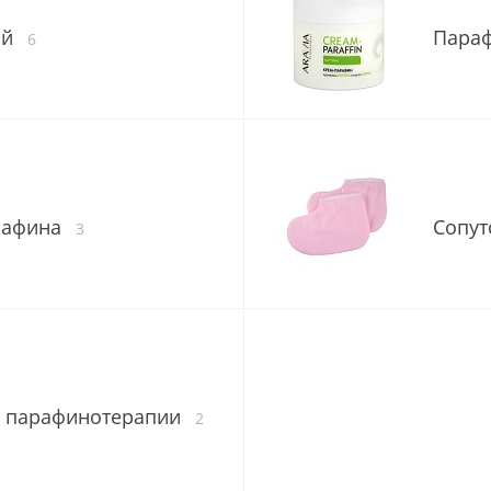
ий
Пара
6
рафина
Сопут
3
е" парафинотерапии
2