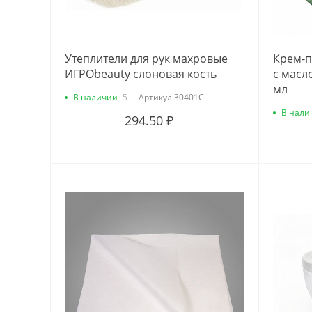
Утеплители для рук махровые
Крем-п
ИГРОbeauty слоновая кость
с масл
мл
В наличии
5
Артикул
30401С
В нали
294.50 ₽