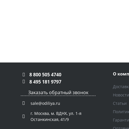
О ком
8 800 505 4740
8 495 181 9797
Доставк
Заказать обратный звонок
Новост
Статьи
sale@odiliya.ru
Полити
г. Москва, м. ВДНХ, ул. 1-я
Останкинская, 41/9
Гарант
Оптови