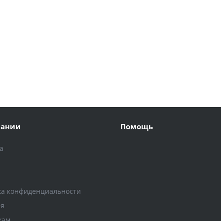
пании
Помощь
а
и
ка конфиденциальности
ия
кам