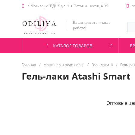
г. Москва, м. ВДНХ, ул. 1-я Останкинская, 41/9
s
Ваша красота - наша
работа!
КАТАЛОГ ТОВАРОВ
Б
Главная
/
Маникюр и педикюр
/
Гель-лаки
/
Гель-ла
Гель-лаки Atashi Smart
Оптовые це