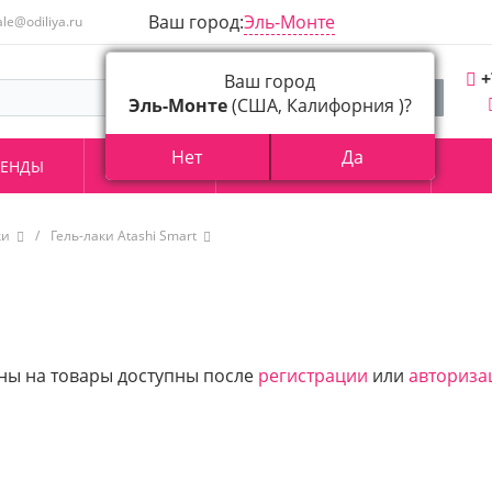
Ваш город:
Эль-Монте
ale@odiliya.ru
+
Ваш город
Эль-Монте
(США, Калифорния )?
Нет
Да
РЕНДЫ
АКЦИИ
О КОМПАНИИ
ки
/
Гель-лаки Atashi Smart
ны на товары доступны после
регистрации
или
авториза