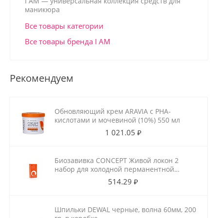
I AM — универсальная коллекция средств для
маникюра
Все товары категории
Все товары бренда I AM
Рекомендуем
Обновляющий крем ARAVIA с РНА-
кислотами и мочевиной (10%) 550 мл
1 021.05 ₽
Биозавивка CONCEPT Живой локон 2
набор для холодной перманентной
завивки для ослабленных волос
514.29 ₽
100мл+100мл
Шпильки DEWAL черные, волна 60мм, 200