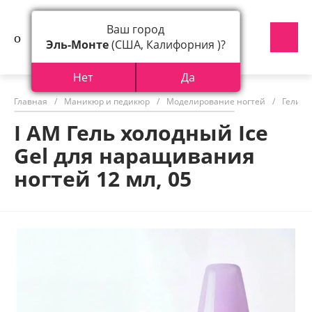
Ваш город
Эль-Монте
(США, Калифорния )?
Нет
Да
Главная
/
Маникюр и педикюр
/
Моделирование ногтей
/
Гели д
I AM Гель холодный Ice
Gel для наращивания
ногтей 12 мл, 05