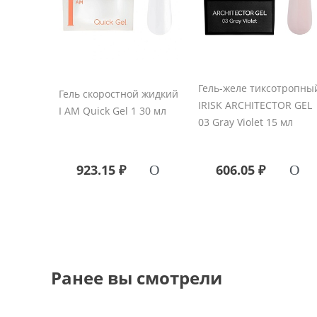
Гель-желе тиксотропны
Гель скоростной жидкий
IRISK ARCHITECTOR GEL
I AM Quick Gel 1 30 мл
03 Gray Violet 15 мл
923.15 ₽
606.05 ₽
Ранее вы смотрели