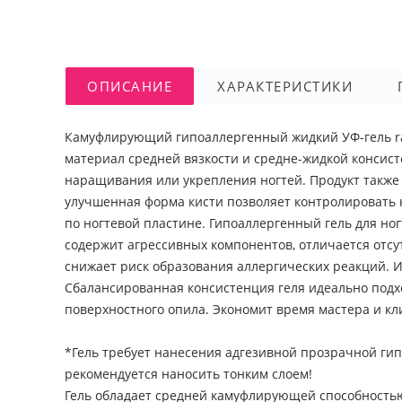
ОПИСАНИЕ
ХАРАКТЕРИСТИКИ
Камуфлирующий гипоаллергенный жидкий УФ-гель rai
материал средней вязкости и средне-жидкой консис
наращивания или укрепления ногтей. Продукт также 
улучшенная форма кисти позволяет контролировать к
по ногтевой пластине. Гипоаллергенный гель для ног
содержит агрессивных компонентов, отличается отсу
снижает риск образования аллергических реакций. 
Сбалансированная консистенция геля идеально подх
поверхностного опила. Экономит время мастера и кл
*Гель требует нанесения адгезивной прозрачной гипоа
рекомендуется наносить тонким слоем!
Гель обладает средней камуфлирующей способностью