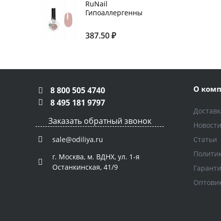
RuNail
Гипоаллергенны
й
камуфлирующий
387.50 ₽
скоростной гель
raitama 8268, 15
мл
О ком
8 800 505 4740
8 495 181 9797
Доставк
Заказать обратный звонок
Новост
Статьи
sale@odiliya.ru
Полити
г. Москва, м. ВДНХ, ул. 1-я
Останкинская, 41/9
Гарант
Оптови