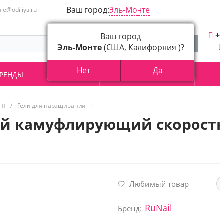
Ваш город:
Эль-Монте
ale@odiliya.ru
+
Ваш город
Эль-Монте
(США, Калифорния )?
Нет
Да
РЕНДЫ
АКЦИИ
О КОМПАНИИ
/
Гели для наращивания
й камуфлирующий скоростно
Любимый товар
RuNail
Бренд: