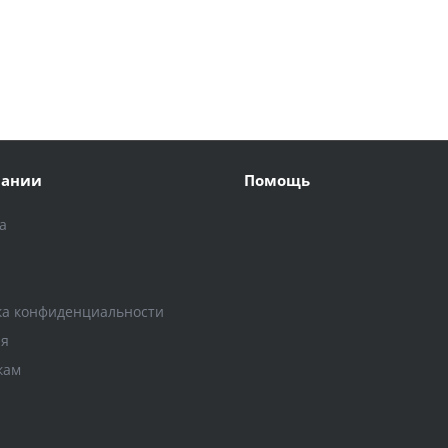
пании
Помощь
а
и
ка конфиденциальности
ия
кам