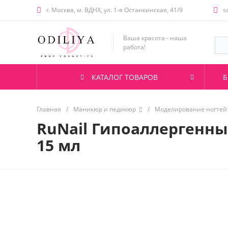
г. Москва, м. ВДНХ, ул. 1-я Останкинская, 41/9
s
Ваша красота - наша
работа!
КАТАЛОГ ТОВАРОВ
Б
Главная
/
Маникюр и педикюр
/
Моделирование ногтей
RuNail Гипоаллергенны
15 мл