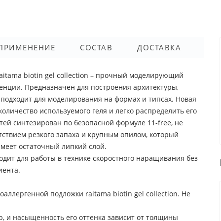
ПРИМЕНЕНИЕ
СОСТАВ
ДОСТАВКА
tama biotin gel collection – прочный моделирующий
тенции. Предназначен для построения архитектуры,
подходит для моделирования на формах и типсах. Новая
оличество используемого геля и легко распределить его
тей синтезирован по безопасной формуле 11-free, не
тствием резкого запаха и крупным опилом, который
Имеет остаточный липкий слой.
одит для работы в технике скоростного наращивания без
иента.
ллергенной подложки raitama biotin gel collection. Не
, и насыщенность его оттенка зависит от толщины