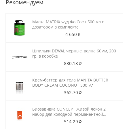
Рекомендуем
Маска MATRIX Фуд Фо Софт 500 мл с
дозатором в комплекте
4 650 ₽
Шпильки DEWAL черные, волна 60мм, 200
гр, в коробке
830.18 ₽
Крем-баттер для тела MANITA BUTTER
BODY CREAM COCONUT 500 мл
362.70 ₽
Биозавивка CONCEPT Живой локон 2
набор для холодной перманентной
завивки для ослабленных волос
514.29 ₽
100мл+100мл