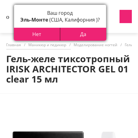
Ваш город
Эль-Монте
(США, Калифорния )?
Нет
Да
Главная
/
Маникюр и педикюр
/
Моделирование ногтей
/
Гели д
Гель-желе тиксотропный
IRISK ARCHITECTOR GEL 01
clear 15 мл