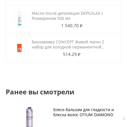
Масло после депиляции DEPILFLAX с
Розмарином 500 мл
1 540.70 ₽
Биозавивка CONCEPT Живой локон 2
набор для холодной перманентной
завивки для ослабленных волос
514.29 ₽
100мл+100мл
Ранее вы смотрели
Блеск-бальзам для гладкости и
блеска волос OTIUM DIAMOND
1000 мл