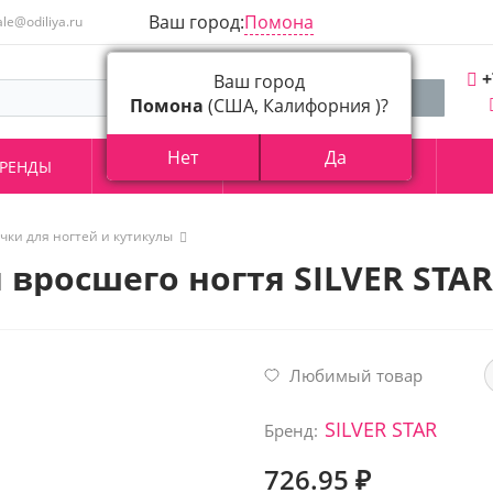
Ваш город:
Помона
ale@odiliya.ru
+
Ваш город
Помона
(США, Калифорния )?
Нет
Да
РЕНДЫ
АКЦИИ
О КОМПАНИИ
чки для ногтей и кутикулы
 вросшего ногтя SILVER STAR
Любимый товар
SILVER STAR
Бренд:
726.95 ₽