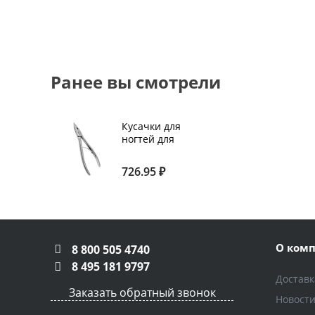
Ранее вы смотрели
Кусачки для
ногтей для
вросшего ногтя
SILVER STAR KCC-
726.95 ₽
2, 10 мм
О ком
8 800 505 4740
8 495 181 9797
Доставк
Заказать обратный звонок
Новост