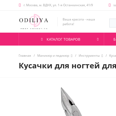
г. Москва, м. ВДНХ, ул. 1-я Останкинская, 41/9
s
Ваша красота - наша
работа!
КАТАЛОГ ТОВАРОВ
Б
Главная
/
Маникюр и педикюр
/
Инструменты
/
Куса
Кусачки для ногтей для