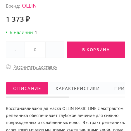
OLLIN
Бренд:
1 373 ₽
В наличии
1
-
+
В КОРЗИНУ
Рассчитать доставку
ОПИСАНИЕ
ХАРАКТЕРИСТИКИ
ПРИМ
Восстанавливающая маска OLLIN BASIC LINE с экстрактом
репейника обеспечивает глубокое лечение для сильно
поврежденных и ослабленных волос. Экстракт репейника,
известный своими мощными укрепляющими свойствами,