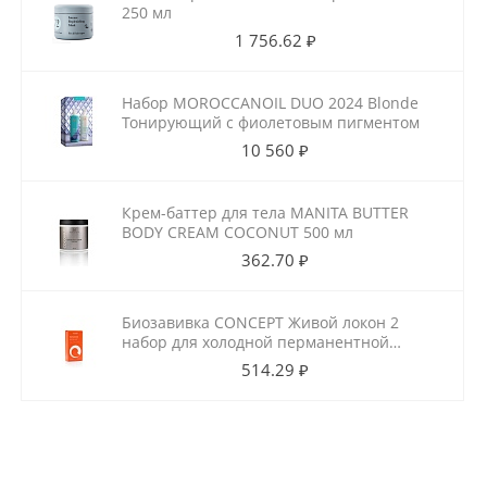
250 мл
1 756.62 ₽
Набор MOROCCANOIL DUO 2024 Blonde
Тонирующий с фиолетовым пигментом
10 560 ₽
Крем-баттер для тела MANITA BUTTER
BODY CREAM COCONUT 500 мл
362.70 ₽
Биозавивка CONCEPT Живой локон 2
набор для холодной перманентной
завивки для ослабленных волос
514.29 ₽
100мл+100мл