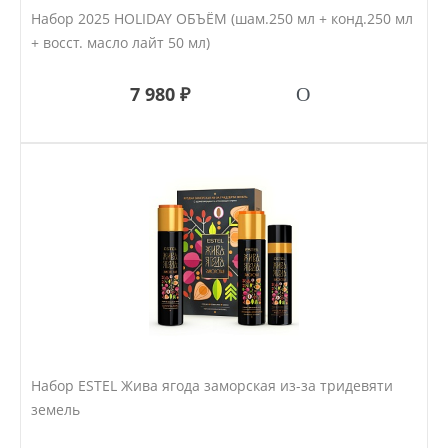
Набор 2025 HOLIDAY ОБЪЁМ (шам.250 мл + конд.250 мл
+ восст. масло лайт 50 мл)
7 980 ₽
Набор ESTEL Жива ягода заморская из-за тридевяти
земель