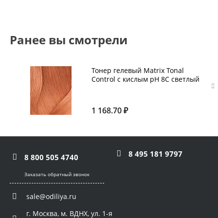
Ранее вы смотрели
Тонер гелевый Matrix Tonal
Control с кислым pH 8С светлый
блондин медный 90 мл
1 168.70 ₽
8 495 181 9797
8 800 505 4740
Заказать обратный звонок
sale@odiliya.ru
г. Москва, м. ВДНХ, ул. 1-я