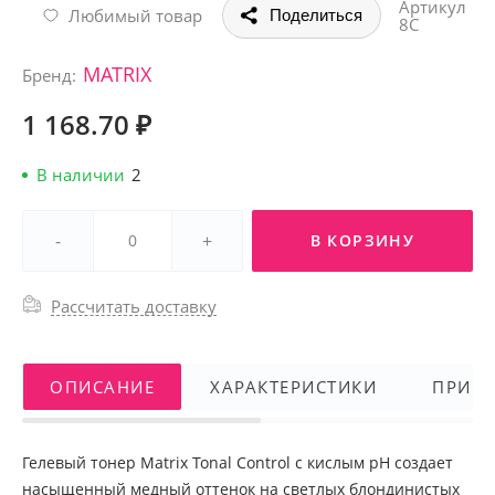
Артикул
Любимый товар
Поделиться
8С
MATRIX
Бренд:
1 168.70 ₽
В наличии
2
-
+
В КОРЗИНУ
Рассчитать доставку
ОПИСАНИЕ
ХАРАКТЕРИСТИКИ
ПРИМ
Гелевый тонер Matrix Tonal Control с кислым pH создает
насыщенный медный оттенок на светлых блондинистых