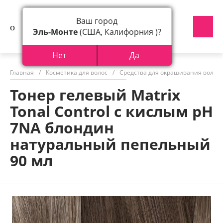
Ваш город
Эль-Монте
(США, Калифорния )?
Нет
Да
Главная
/
Косметика для волос
/
Средства для окрашивания волос
Тонер гелевый Matrix
Tonal Control с кислым pH
7NА блондин
натуральный пепельный
90 мл