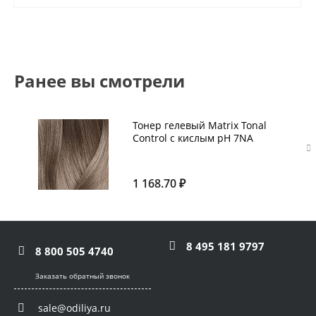
Ранее вы смотрели
Тонер гелевый Matrix Tonal
Control с кислым pH 7NА
блондин натуральный
пепельный 90 мл
1 168.70 ₽
8 495 181 9797
8 800 505 4740
Заказать обратный звонок
sale@odiliya.ru