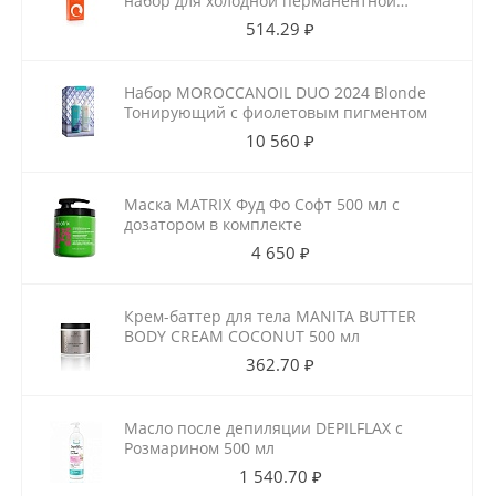
набор для холодной перманентной
завивки для ослабленных волос
514.29 ₽
100мл+100мл
Набор MOROCCANOIL DUO 2024 Blonde
Тонирующий с фиолетовым пигментом
10 560 ₽
Маска MATRIX Фуд Фо Софт 500 мл с
дозатором в комплекте
4 650 ₽
Крем-баттер для тела MANITA BUTTER
BODY CREAM COCONUT 500 мл
362.70 ₽
Масло после депиляции DEPILFLAX с
Розмарином 500 мл
1 540.70 ₽