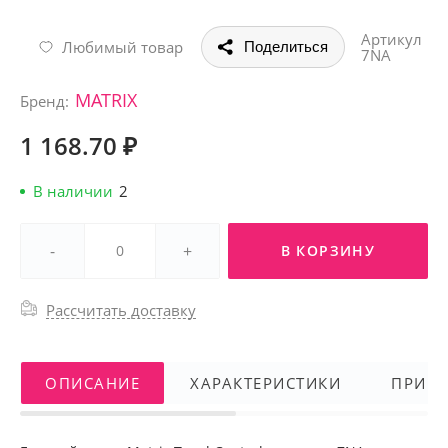
Артикул
Любимый товар
Поделиться
7NA
MATRIX
Бренд:
1 168.70 ₽
В наличии
2
-
+
В КОРЗИНУ
Рассчитать доставку
ОПИСАНИЕ
ХАРАКТЕРИСТИКИ
ПРИМ