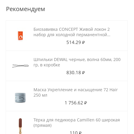
Рекомендуем
Биозавивка CONCEPT Живой локон 2
набор для холодной перманентной
завивки для ослабленных волос
514.29 ₽
100мл+100мл
Шпильки DEWAL черные, волна 60мм, 200
гр, в коробке
830.18 ₽
Маска Укрепление и насыщение 72 Hair
250 мл
1 756.62 ₽
Тёрка для педикюра Camillen 60 широкая
(прямая)
110 ₽