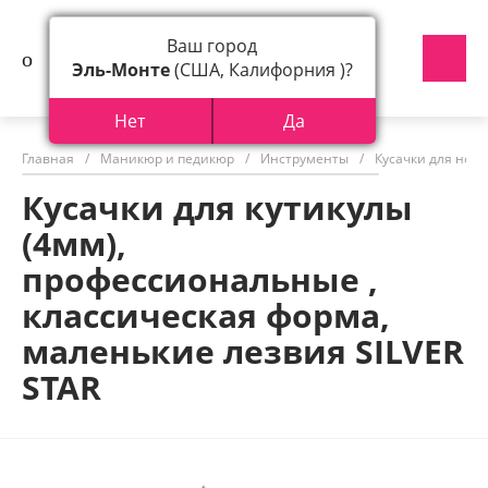
Ваш город
Эль-Монте
(США, Калифорния )?
Нет
Да
Главная
/
Маникюр и педикюр
/
Инструменты
/
Кусачки для ногт
Кусачки для кутикулы
(4мм),
профессиональные ,
классическая форма,
маленькие лезвия SILVER
STAR