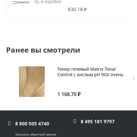
гр, в коробке
830.18 ₽
Ранее вы смотрели
Тонер гелевый Matrix Tonal
Control с кислым pH 9GV очень
светлый блондин золотисто-
перламутровый 90 мл
1 168.70 ₽
8 495 181 9797
8 800 505 4740
Заказать обратный звонок