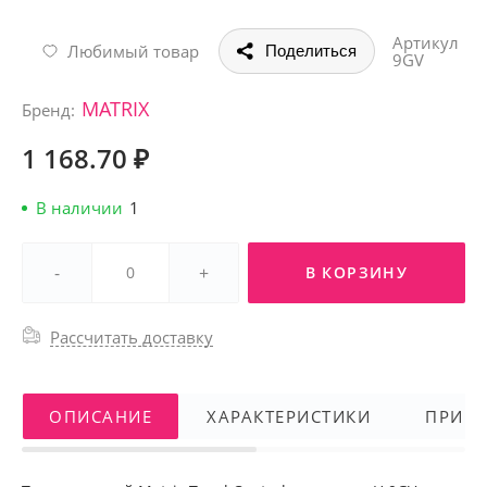
Артикул
Любимый товар
Поделиться
9GV
MATRIX
Бренд:
1 168.70 ₽
В наличии
1
-
+
В КОРЗИНУ
Рассчитать доставку
ОПИСАНИЕ
ХАРАКТЕРИСТИКИ
ПРИМ