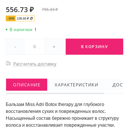
556.73 ₽
795.33 ₽
-30%
238.60 ₽
В наличии
1
-
+
В КОРЗИНУ
Рассчитать доставку
ОПИСАНИЕ
ХАРАКТЕРИСТИКИ
ДОСТА
Бальзам Miss Adri Botox therapy для глубокого
восстановления сухих и поврежденных волос.
Насыщенный состав бережно проникает в структуру
волоса и восстанавливает поврежденные участки.