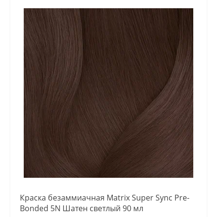
Краска безаммиачная Matrix Super Sync Pre-
Bonded 5N Шатен светлый 90 мл