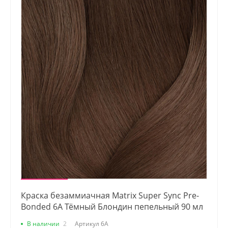
Краска безаммиачная Matrix Super Sync Pre-
Bonded 6A Тёмный Блондин пепельный 90 мл
В наличии
2
Артикул
6А