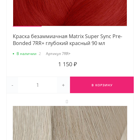
Краска безаммиачная Matrix Super Sync Pre-
Bonded 7RR+ глубокий красный 90 мл
В наличии
2
Артикул
7RR+
1 150 ₽
-
+
В КОРЗИНУ