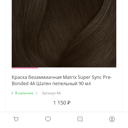
Краска безаммиачная Matrix Super Sync Pre-
Bonded 4A Шатен пепельный 90 мл
В наличии
3
Артикул
4А
1 150 ₽
-
+
В КОРЗИНУ