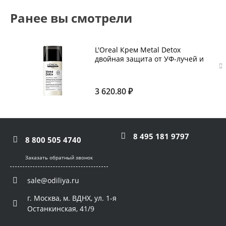
Ранее вы смотрели
L'Oreal Крем Metal Detox
двойная защита от УФ-лучей и
от металла 100 мл
3 620.80 ₽
8 495 181 9797
8 800 505 4740
Заказать обратный звонок
sale@odiliya.ru
г. Москва, м. ВДНХ, ул. 1-я
Останкинская, 41/9