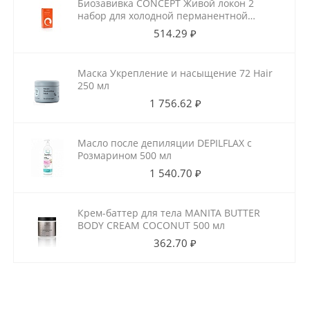
Биозавивка CONCEPT Живой локон 2
набор для холодной перманентной
завивки для ослабленных волос
514.29 ₽
100мл+100мл
Маска Укрепление и насыщение 72 Hair
250 мл
1 756.62 ₽
Масло после депиляции DEPILFLAX с
Розмарином 500 мл
1 540.70 ₽
Крем-баттер для тела MANITA BUTTER
BODY CREAM COCONUT 500 мл
362.70 ₽