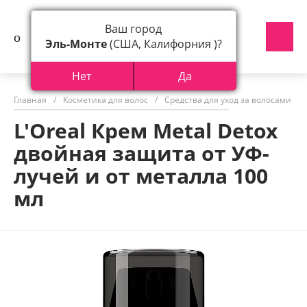
Ваш город
Эль-Монте
(США, Калифорния )?
Нет
Да
Главная
/
Косметика для волос
/
Средства для уход за волосами
/
L'Oreal Крем Metal Detox
двойная защита от УФ-
лучей и от металла 100
мл