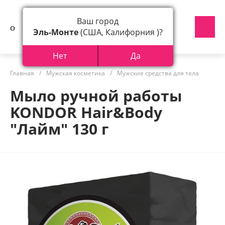
Ваш город
Эль-Монте
(США, Калифорния )?
Нет
Да
Главная
/
Мужская косметика
/
Мужские средства для тела
Мыло ручной работы
KONDOR Hair&Body
"Лайм" 130 г