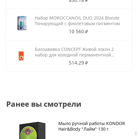
830.18 ₽
Набор MOROCCANOIL DUO 2024 Blonde
Тонирующий с фиолетовым пигментом
10 560 ₽
Биозавивка CONCEPT Живой локон 2
набор для холодной перманентной
завивки для ослабленных волос
514.29 ₽
100мл+100мл
Ранее вы смотрели
Мыло ручной работы KONDOR
Hair&Body "Лайм" 130 г