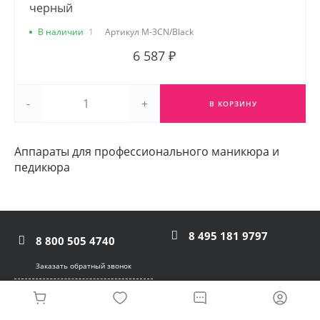
черный
В наличии
1
Артикул
M-3CN/Black
6 587 ₽
-
+
В КОРЗИНУ
Аппараты для профессионального маникюра и
педикюра
8 495 181 9797
8 800 505 4740
Заказать обратный звонок
sale@odiliya.ru