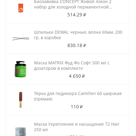
Биозавивка CONCEPT Живой локон 2
набор для холодной перманентной
завивки для ослабленных волос
514.29 ₽
100мл+100мл
Шпильки DEWAL черные, волна 60мм, 200
гр, в коробке
830.18 ₽
Маска MATRIX Фуд Фо Софт 500 мл с
дозатором в комплекте
4 650 ₽
Тёрка для педикюра Camillen 60 широкая
(прямая)
110 ₽
Маска Укрепление и насыщение 72 Hair
250 мл