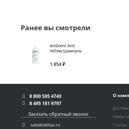
Ранее вы смотрели
Ambient Anti
Yellow Шампунь
нейтрализующи
й Холодный
1 854 ₽
фиолет, 1000 мл
О ком
8 800 505 4740
8 495 181 9797
Доставк
Заказать обратный звонок
Новост
Статьи
sale@odiliya.ru