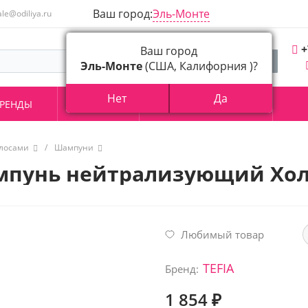
Ваш город:
Эль-Монте
ale@odiliya.ru
+
Ваш город
Эль-Монте
(США, Калифорния )?
Нет
Да
РЕНДЫ
АКЦИИ
О КОМПАНИИ
олосами
/
Шампуни
ампунь нейтрализующий Хол
Любимый товар
TEFIA
Бренд:
1 854 ₽