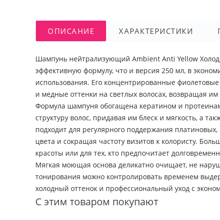
ОПИСАНИЕ
ХАРАКТЕРИСТИКИ
Шампунь нейтрализующий Ambient Anti Yellow Холодн
эффективную формулу, что и версия 250 мл, в эконо
использования. Его концентрированные фиолетовые
и медные оттенки на светлых волосах, возвращая им
Формула шампуня обогащена кератином и протеинам
структуру волос, придавая им блеск и мягкость, а та
подходит для регулярного поддержания платиновых, 
цвета и сокращая частоту визитов к колористу. Боль
красоты или для тех, кто предпочитает долговремен
Мягкая моющая основа деликатно очищает, не наруш
тонирования можно контролировать временем выдер
холодный оттенок и профессиональный уход с эконо
С этим товаром покупают