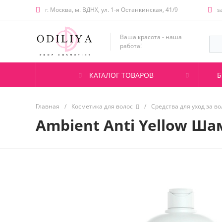
г. Москва, м. ВДНХ, ул. 1-я Останкинская, 41/9
s
Ваша красота - наша
работа!
КАТАЛОГ ТОВАРОВ
Б
Главная
/
Косметика для волос
/
Средства для уход за в
Ambient Anti Yellow Ш