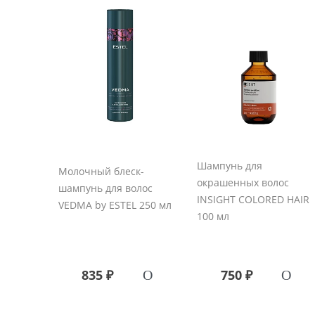
Шампунь для
Молочный блеск-
окрашенных волос
шампунь для волос
INSIGHT COLORED HAIR
VEDMA by ESTEL 250 мл
100 мл
835 ₽
750 ₽