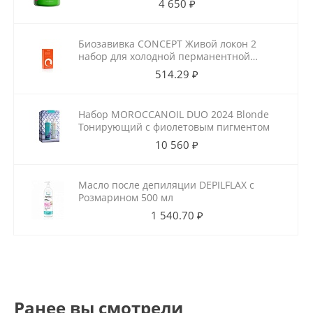
4 650 ₽
Биозавивка CONCEPT Живой локон 2
набор для холодной перманентной
завивки для ослабленных волос
514.29 ₽
100мл+100мл
Набор MOROCCANOIL DUO 2024 Blonde
Тонирующий с фиолетовым пигментом
10 560 ₽
Масло после депиляции DEPILFLAX с
Розмарином 500 мл
1 540.70 ₽
Ранее вы смотрели