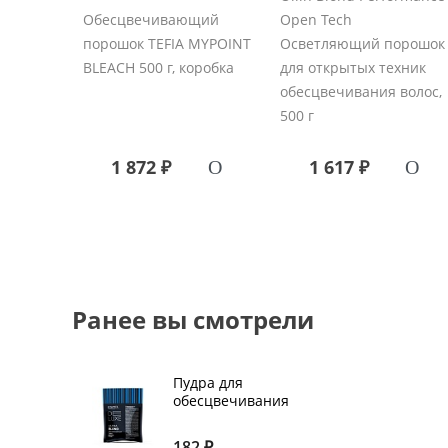
Обесцвечивающий
Open Tech
порошок TEFIA MYPOINT
Осветляющий порошок
BLEACH 500 г, коробка
для открытых техник
обесцвечивания волос,
500 г
1 872 ₽
1 617 ₽
Ранее вы смотрели
Пудра для
обесцвечивания
волос ESTEL
ULTRA BLOND DE
182 ₽