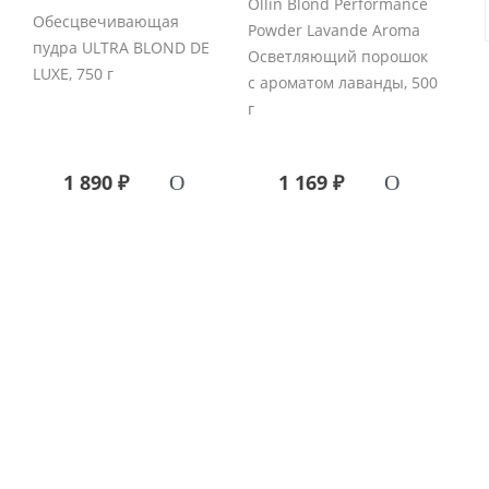
Ollin Blond Performance
Обесцвечивающая
Powder Lavande Aroma
пудра ULTRA BLOND DE
Осветляющий порошок
LUXE, 750 г
с ароматом лаванды, 500
г
1 890 ₽
1 169 ₽