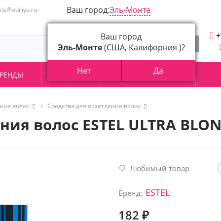
Ваш город:
Эль-Монте
ale@odiliya.ru
+
Ваш город
Эль-Монте
(США, Калифорния )?
Нет
Да
РЕНДЫ
АКЦИИ
О КОМПАНИИ
ния волос
/
Средства для осветления волос
ия волос ESTEL ULTRA BLOND
Любимый товар
ESTEL
Бренд:
182 ₽