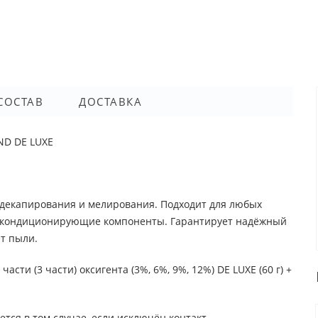
СОСТАВ
ДОСТАВКА
ND DE LUXE
, декапирования и мелирования. Подходит для любых
ит кондиционирующие компоненты. Гарантирует надёжный
ет пыли.
асти (3 части) оксигента (3%, 6%, 9%, 12%) DE LUXE (60 г) +
тся в том случае, если исключён контакт