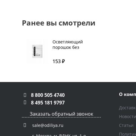
Ранее вы смотрели
Осветляющий
порошок без
аромата Ollin
Blond
153 ₽
Performance
саше 30 г
О ком
8 800 505 4740
8 495 181 9797
Доставк
Заказать обратный звонок
Новост
Статьи
sale@odiliya.ru
Полити
г. Москва, м. ВДНХ, ул. 1-я