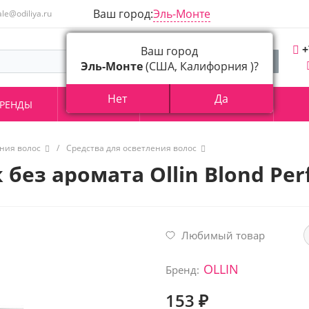
Ваш город:
Эль-Монте
ale@odiliya.ru
+
Ваш город
Эль-Монте
(США, Калифорния )?
Нет
Да
РЕНДЫ
АКЦИИ
О КОМПАНИИ
ния волос
/
Средства для осветления волос
ез аромата Ollin Blond Perf
Любимый товар
OLLIN
Бренд:
153 ₽