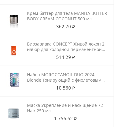
Крем-баттер для тела MANITA BUTTER
BODY CREAM COCONUT 500 мл
362.70 ₽
Биозавивка CONCEPT Живой локон 2
набор для холодной перманентной
завивки для ослабленных волос
514.29 ₽
100мл+100мл
Набор MOROCCANOIL DUO 2024
Blonde Тонирующий с фиолетовым
пигментом
10 560 ₽
Маска Укрепление и насыщение 72
Hair 250 мл
1 756.62 ₽